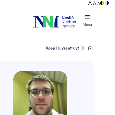
A
A
A
Menu
Koen Huysentruyt
Home