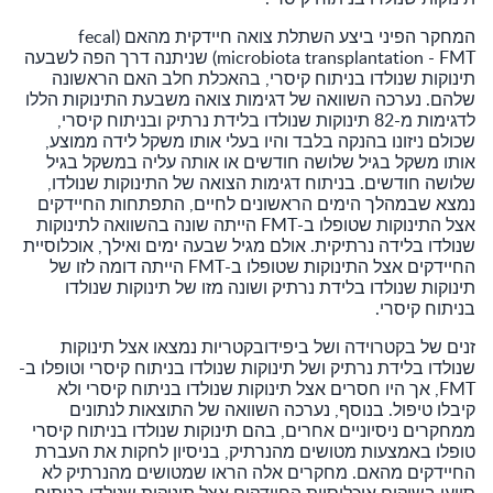
המחקר הפיני ביצע השתלת צואה חיידקית מהאם (fecal
microbiota transplantation - FMT) שניתנה דרך הפה לשבעה
תינוקות שנולדו בניתוח קיסרי, בהאכלת חלב האם הראשונה
שלהם. נערכה השוואה של דגימות צואה משבעת התינוקות הללו
לדגימות מ-82 תינוקות שנולדו בלידת נרתיק ובניתוח קיסרי,
שכולם ניזונו בהנקה בלבד והיו בעלי אותו משקל לידה ממוצע,
אותו משקל בגיל שלושה חודשים או אותה עליה במשקל בגיל
שלושה חודשים. בניתוח דגימות הצואה של התינוקות שנולדו,
נמצא שבמהלך הימים הראשונים לחיים, התפתחות החיידקים
אצל התינוקות שטופלו ב-FMT הייתה שונה בהשוואה לתינוקות
שנולדו בלידה נרתיקית. אולם מגיל שבעה ימים ואילך, אוכלוסיית
החיידקים אצל התינוקות שטופלו ב-FMT הייתה דומה לזו של
תינוקות שנולדו בלידת נרתיק ושונה מזו של תינוקות שנולדו
בניתוח קיסרי.
זנים של בקטרוידה ושל ביפידובקטריות נמצאו אצל תינוקות
שנולדו בלידת נרתיק ושל תינוקות שנולדו בניתוח קיסרי וטופלו ב-
FMT, אך היו חסרים אצל תינוקות שנולדו בניתוח קיסרי ולא
קיבלו טיפול. בנוסף, נערכה השוואה של התוצאות לנתונים
ממחקרים ניסיוניים אחרים, בהם תינוקות שנולדו בניתוח קיסרי
טופלו באמצעות מטושים מהנרתיק, בניסיון לחקות את העברת
החיידקים מהאם. מחקרים אלה הראו שמטושים מהנרתיק לא