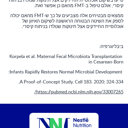
סייעו בשיקום אוכלוסיית החיידקים אצל תינוקות שנולדו בניתוח
קיסרי, אולם טיפול ב-FMT מהאם כן אפשר זאת.
ממצאים מבטיחים אלה מצביעים על כך ש-FMT מהאם יכולה
לספק את השיטה הבטוחה הראשונה לשיקום האיזון של
אוכלוסיית החיידקים אצל תינוקות שנולדו בניתוח קיסרי.
ביבליוגרפיה:
Korpela et al. Maternal Fecal Microbiota Transplantation
in Cesarean-Born
Infants Rapidly Restores Normal Microbial Development:
A Proof-of-Concept Study. Cell 183. 2020; 324-334.
https://pubmed.ncbi.nlm.nih.gov/33007265/