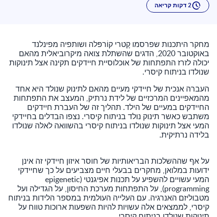
2 דקות קריאה
מחקר היתכנות שפרסמו קָטרי קוֹרפּלה ושותפיה מפינלנד
באוקטובר 2020, הדגים שהשתלת צואה מיקרוביאלית מהאם
יכולה לזרז התפתחות של אוכלוסיית חיידקים תקינה אצל תינוקות
שנולדו בניתוח קיסרי.
העברה אנכית של חיידקי מעיים מהאם לתינוק שנולד היא אחד
מהמאפיינים המרכזיים של לידת נרתיק, המעצב את התפתחות
החיידקים במעיים של הילד. תהליך זה של העברת חיידקים
משתבש כאשר תינוק נולד בניתוח קיסרי. נצפו הבדלים בחיידקי
המעי אצל תינוקות שנולדו בניתוח קיסרי בהשוואה לאלה שנולדו
בלידה נרתיקית.
על אף שההשלכות הבריאותיות של חוסר איזון חיידקי זה אינן
ידועות במלואן, מחקרים בבעלי חיים מצביעים על כך שחיידקי
המעי עשויים להשפיע על תכנות אפיגנטי (epigenetic
programming), על התפתחות מערכת החיסון, על הגדילה ועל
מטבוליזם האנרגיה. עם העלייה העולמית במספר הלידות בניתוח
קיסרי, לממצאים אלה עשויות להיות השפעות ארוכות טווח על
תינוקות שנולדו בניתוח קיסרי.