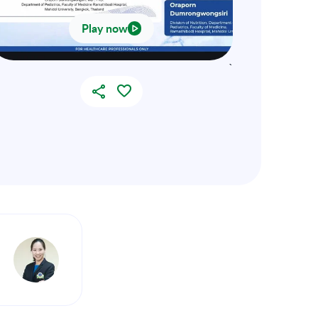
Play now
`