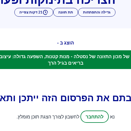
גדילה והתפתחות
תת תזונה
21 דקות צפייה
הוצג ב -
הסדנה ה-103 של מכון התזונה של נסטלה - מנות קטנות, השפעה גדולה: עיצ
בריאים בגיל הרך
תם את הפרסום הזה ייתכן ותאה
להתחבר
נא
לחשבון לצורך הצגת תוכן מומלץ.