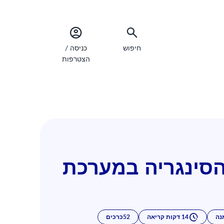
חיפוש
כניסה /
הצטרפות
יום והסינגריה במערכת
נה
14 דקות קריאה
52כרכים