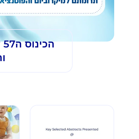
ה
ותז